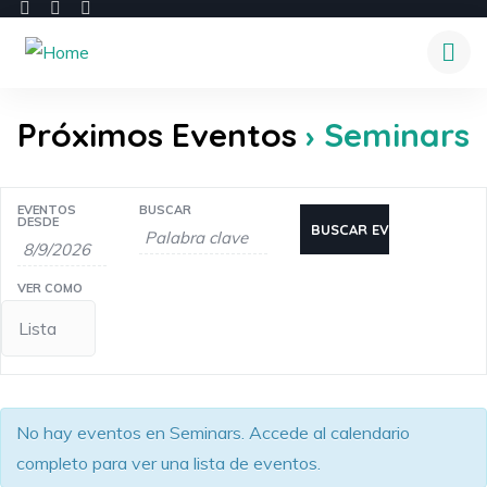
Próximos Eventos
› Seminars
Navegación
Búsqueda
EVENTOS
BUSCAR
Navegación
de
DESDE
de
de
Eventos
búsqueda
vistas
y
VER COMO
de
vistas
Evento
de
Eventos
No hay eventos en Seminars. Accede al calendario
completo para ver una lista de eventos.